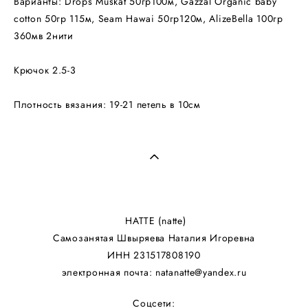
Варианты: Drops Muskat 50гр100м, Gazzal Organic baby
cotton 50гр 115м, Seam Hawai 50гр120м, AlizeBella 100гр
360мв 2нити
Крючок 2.5-3
Плотность вязания: 19-21 петель в 10см
НАТТЕ (natte)
Самозанятая Швыряева Наталия Игоревна
ИНН 231517808190
электронная почта: natanatte@yandex.ru
Соцсети: